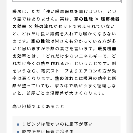
暖房は、ただ「強い暖房器具を置けばいい」とい
う話ではありません。実は、
家の性能 × 暖房機器
の効率 × 熱の流れ
がセットで考えられていない
と、どれだけ良い設備を入れても暖かくならない
のです。
家の性能
は皆さんも分かっている方が多
いと思いますが断熱の高さを言います。
暖房機器
の効率
とは、「どれだけ少ないエネルギーで、ど
れだけ多くの熱を作れるか」ということです。例
をいうなら、電気ストーブよりエアコンの方が効
率は高くなります。
熱の流れ
とは暖房の効率と断
熱が整っていても、家の中で熱がうまく循環しな
いと、部屋ごとの温度差が大きくなります。
寒い地域でよくあること
リビングは暖かいのに廊下が寒い
脱衣所だけ極端に冷える