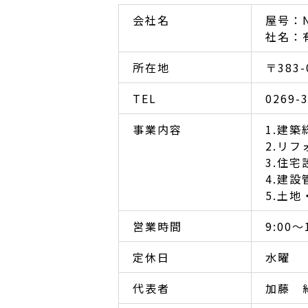
会社名
屋号：N
社名：
所在地
〒383
TEL
0269-
事業内容
1.建
2.リ
3.住
4.建
5.土
営業時間
9:00～
定休日
水曜
代表者
加藤 