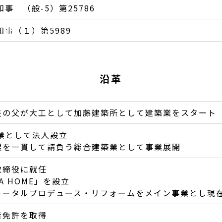
事 （般-5）第25786
知事（１）第5989
沿革
夫の父が大工として加藤建築所として建築業をスタート
業として法人設立
理を一貫して請負う総合建築業として事業展開
取締役に就任
A HOME」を設立
トータルプロデュース・リフォームをメイン事業とし現
者免許を取得