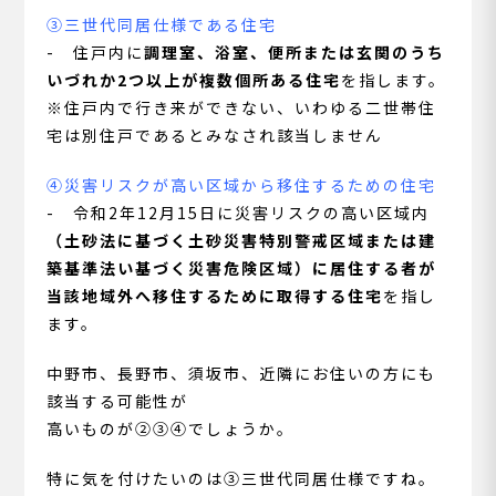
③三世代同居仕様である住宅
- 住戸内に
調理室、浴室、便所または玄関のうち
いづれか2つ以上が複数個所ある住宅
を指します。
※住戸内で行き来ができない、いわゆる二世帯住
宅は別住戸であるとみなされ該当しません
④災害リスクが高い区域から移住するための住宅
- 令和2年12月15日に災害リスクの高い区域内
（土砂法に基づく土砂災害特別警戒区域または建
築基準法い基づく災害危険区域）に居住する者が
当該地域外へ移住するために取得する住宅
を指し
ます。
中野市、長野市、須坂市、近隣にお住いの方にも
該当する可能性が
高いものが②③④でしょうか。
特に気を付けたいのは③三世代同居仕様ですね。