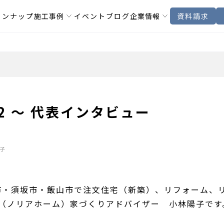
インナップ
施工事例
イベント
ブログ
企業情報
資料請求
l.2 ～ 代表インタビュー
子
市・須坂市・飯山市で注文住宅（新築）、リフォーム、
OME（ノリアホーム）家づくりアドバイザー 小林陽子です