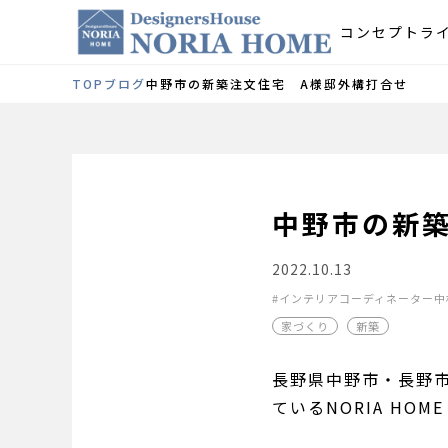
コンセプト
ラ
TOP
ブログ
中野市の新築注文住宅 A様邸外構打合せ
中野市の新
2022.10.13
インテリアコーディネーター中
家づくり
新築
長野県中野市・長野
ているNORIA H