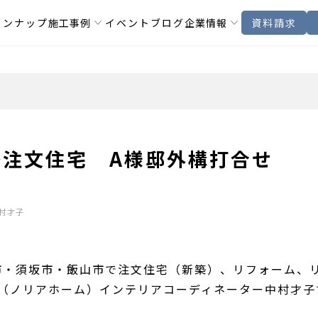
インナップ
施工事例
イベント
ブログ
企業情報
資料請求
築注文住宅 A様邸外構打合せ
村才子
市・須坂市・飯山市で注文住宅（新築）、リフォーム、
OME（ノリアホーム）インテリアコーディネーター中村才子