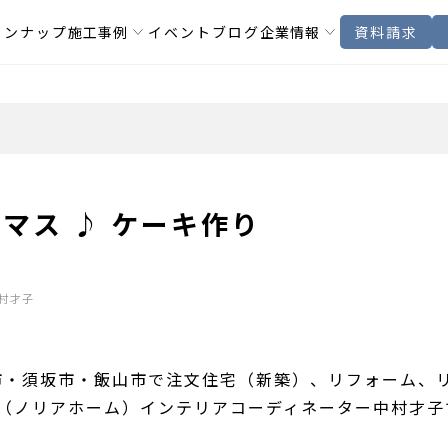
インナップ
施工事例
イベント
ブログ
企業情報
資料請求
マス ♪ ケーキ作り
村才子
市・須坂市・飯山市で注文住宅（新築）、リフォーム、
OME（ノリアホーム）インテリアコーディネーター中村才子