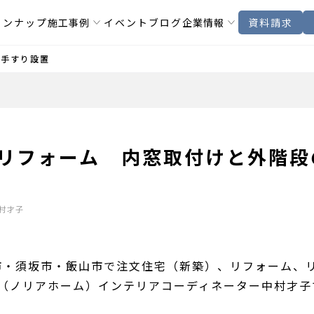
インナップ
施工事例
イベント
ブログ
企業情報
資料請求
の手すり設置
邸リフォーム 内窓取付けと外階段
村才子
市・須坂市・飯山市で注文住宅（新築）、リフォーム、
OME（ノリアホーム）インテリアコーディネーター中村才子