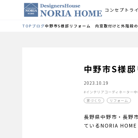
コンセプト
ラ
TOP
ブログ
中野市S様邸リフォーム 内窓取付けと外階段
中野市S様
2023.10.19
インテリアコーディネーター中
家づくり
リフォーム
長野県中野市・長野
ているNORIA H