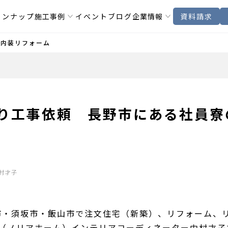
インナップ
施工事例
イベント
ブログ
企業情報
資料請求
の内装リフォーム
より工事依頼 長野市にある社員寮
村才子
市・須坂市・飯山市で注文住宅（新築）、リフォーム、
OME（ノリアホーム）インテリアコーディネーター中村才子