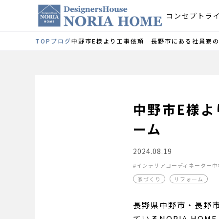
コンセプト
ラ
TOP
ブログ
中野市E様より工事依頼 長野市にある社員寮
中野市E様
ーム
2024.08.19
インテリアコーディネーター中
家づくり
リフォーム
長野県中野市・長野
ているNORIA H