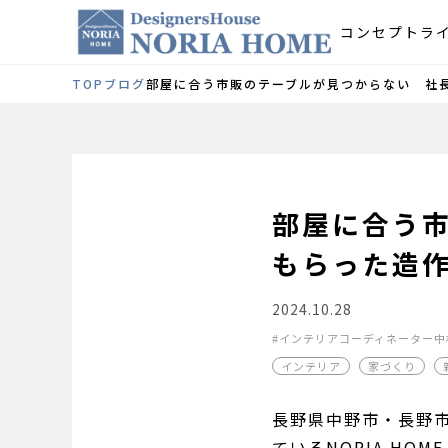
コンセプト
ラ
TOP
ブログ
部屋に合う市販のテーブルが見つからない 社
部屋に合う
もらった造
2024.10.28
インテリアコーディネーター中
インテリア
家づくり
長野県中野市・長野
ているNORIA H