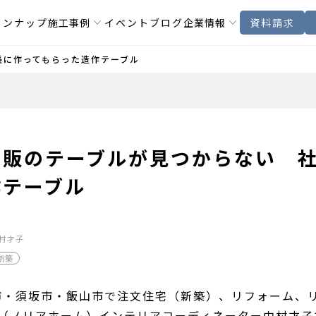
インナップ
施工事例
イベント
ブログ
企業情報
資料請求
長に作ってもらった造作テーブル
市販のテーブルが見つからない 
作テーブル
村才子
新築
市・須坂市・飯山市で注文住宅（新築）、リフォーム、
OME（ノリアホーム）インテリアコーディネーター中村才子